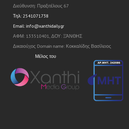
Διεύθυνση: Πραξιτέλους 67
Τηλ: 2541071738
Email: info@xanthidaily.gr
ΑΦΜ: 133510401, ΔΟΥ: ΞΆΝΘΗΣ
Δικαιούχος Domain name: Κοκκαλίδης Βασίλειος
Μέλος του