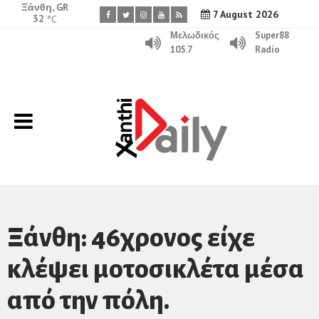
Ξάνθη, GR
7 August 2026
32
°C
Μελωδικός
Super88
105.7
Radio
Ξάνθη: 46χρονος είχε
κλέψει μοτοσικλέτα μέσα
από την πόλη.