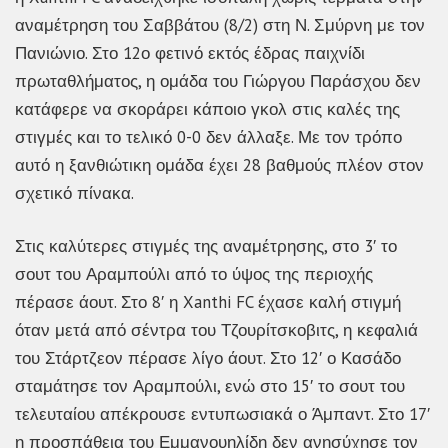
αναμέτρηση του Σαββάτου (8/2) στη Ν. Σμύρνη με τον
Πανιώνιο. Στο 12ο φετινό εκτός έδρας παιχνίδι
πρωταθλήματος, η ομάδα του Γιώργου Παράσχου δεν
κατάφερε να σκοράρει κάποιο γκολ στις καλές της
στιγμές και το τελικό 0-0 δεν άλλαξε. Με τον τρόπο
αυτό η ξανθιώτικη ομάδα έχει 28 βαθμούς πλέον στον
σχετικό πίνακα.
Στις καλύτερες στιγμές της αναμέτρησης, στο 3′ το
σουτ του Αραμπούλι από το ύψος της περιοχής
πέρασε άουτ. Στο 8′ η Xanthi FC έχασε καλή στιγμή
όταν μετά από σέντρα του Τζουρίτσκοβιτς, η κεφαλιά
του Στάρτζεον πέρασε λίγο άουτ. Στο 12′ ο Κασάδο
σταμάτησε τον Αραμπούλι, ενώ στο 15′ το σουτ του
τελευταίου απέκρουσε εντυπωσιακά ο Άμπαντ. Στο 17′
η προσπάθεια του Εμμανουηλίδη δεν ανησύχησε τον