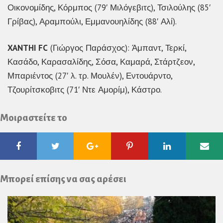
Οικονομίδης, Κόρμπος (79′ Μιλόγεβιτς), Τσιλούλης (85′
Γρίβας), Αραμπούλι, Εμμανουηλίδης (88′ Αλί).
XANTHI FC
(Γιώργος Παράσχος): Άμπαντ, Τερκί,
Κασάδο, Καρασαλίδης, Σόσα, Καμαρά, Στάρτζεον,
Μπαριέντος (27′ λ. τρ. Μουλέν), Εντουάρντο,
Τζουρίτσκοβιτς (71′ Ντε Αμορίμ), Κάστρο.
Μοιραστείτε το
Facebook
Twitter
Google
Pinterest
Linkedin
Ema
Plus
Μπορεί επίσης να σας αρέσει