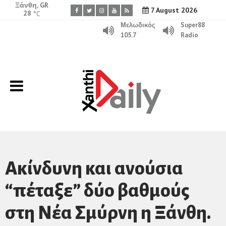
Ξάνθη, GR
7 August 2026
28
°C
Μελωδικός
Super88
105.7
Radio
Ακίνδυνη και ανούσια
“πέταξε” δύο βαθμούς
στη Νέα Σμύρνη η Ξάνθη.