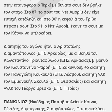
στην επαναφορά ο Τερκί με δυνατό σουτ δεν βρήκε
τον στόχο. Στο 87′ το σουτ του Ντε Αμορίμ δεν είχε
ευτυχή κατάληξη και στο 90′ η κεφαλιά του Γρίβα
πέρασε άουτ. Στο 91′ ο Ντε Αμορίμ έκανε το σουτ με
τον Κότνικ να μπλοκάρει.
Διαιτητής του αγώνα ήταν ο Αριστοτέλης
Διαμαντόπουλος (ΕΠΣ Αρκαδίας), με α’ βοηθό τον
Κωνσταντίνο Τριανταφύλλου (ΕΠΣ Αρκαδίας), β’ βοηθό
τον Κωνσταντίνο Ψαρρή (ΕΠΣ Ζακύνθου), 4ο διαιτητή
τον Παναγιώτη Κουκουλά (ΕΠΣ Λέσβου), διαιτητή VAR
τον Εμμανουήλ Σκουλά (ΕΠΣ Θεσσαλίας) και διαιτητή
AVAR τον Γιώργο Βρέσκα (ΕΠΣ Πιερίας).
ΠΑΝΙΩΝΙΟΣ
(Νικόδημος Παπαβασιλείου): Κότνικ,
Ρέντζας, Λυμπεράκης, Σταυρόπουλος, Παπανικολάου,