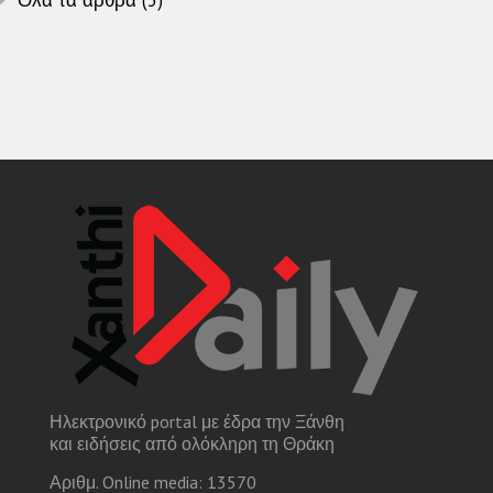
Όλα τα άρθρα (5)
Ηλεκτρονικό portal με έδρα την Ξάνθη
και ειδήσεις από ολόκληρη τη Θράκη
Αριθμ. Online media: 13570