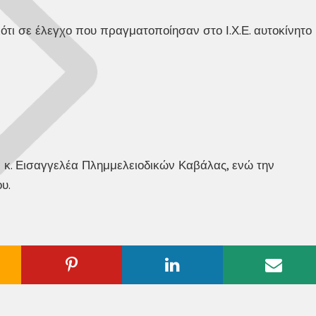
ιότι σε έλεγχο που πραγματοποίησαν στο Ι.Χ.Ε. αυτοκίνητο
 κ. Εισαγγελέα Πλημμελειοδικών Καβάλας, ενώ την
υ.
ogle
Pinterest
Linkedin
Emai
us