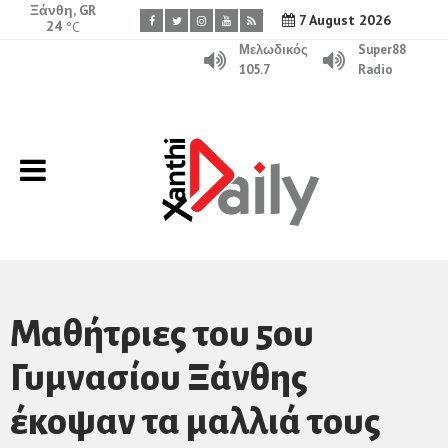
Ξάνθη, GR
7 August 2026
24
°C
Μελωδικός
Super88
105.7
Radio
Μαθήτριες του 5ου
Γυμνασίου Ξάνθης
έκοψαν τα μαλλιά τους