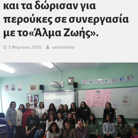
και τα δώρισαν για
περούκες σε συνεργασία
με το«Άλμα Ζωής».
5 Μαρτίου, 2020
xanthidaily