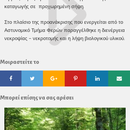
καταγωγής σε προχωρημένη σήψη.
Στο πλαίσιο της προανάκρισης που ενεργείται από το
Αστυνομικό Τμήμα Φερών παραγγέλθηκε η διενέργεια
νεκροψίας – νεκροτομής και η λήψη βιολογικού υλικού.
Μοιραστείτε το
Facebook
Twitter
Google
Pinterest
Linkedin
Ema
Plus
Μπορεί επίσης να σας αρέσει