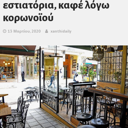
εστιατόρια, καφέ λόγω
κορωνοϊού
13 Μαρτίου, 2020
xanthidaily