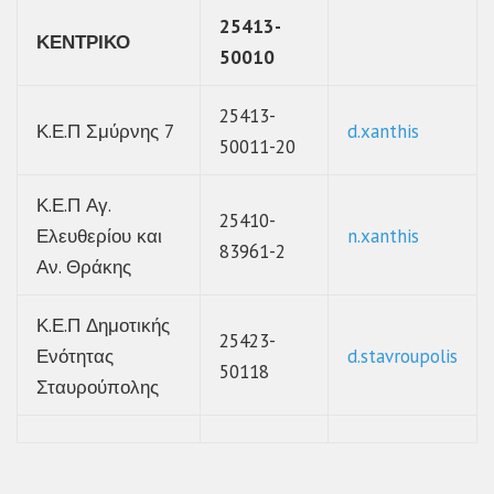
25413-
ΚΕΝΤΡΙΚΟ
50010
25413-
Κ.Ε.Π Σμύρνης 7
d.xanthis
50011-20
Κ.Ε.Π Αγ.
25410-
Ελευθερίου και
n.xanthis
83961-2
Αν. Θράκης
Κ.Ε.Π Δημοτικής
25423-
Ενότητας
d.stavroupolis
50118
Σταυρούπολης