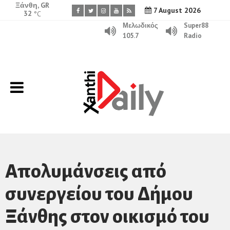
Ξάνθη, GR
7 August 2026
32
°C
Μελωδικός
Super88
105.7
Radio
Απολυμάνσεις από
συνεργείου του Δήμου
Ξάνθης στον οικισμό του