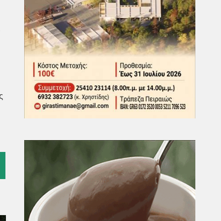
ι
ς
l