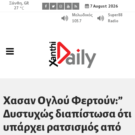
Ξάνθη, GR
7 August 2026
27
°C
Μελωδικός
Super88
105.7
Radio
Χασαν Ογλού Φερτούν:”
Δυστυχώς διαπίστωσα ότι
υπάρχει ρατσισμός από