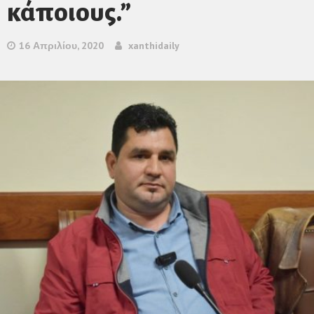
κάποιους.”
16 Απριλίου, 2020
xanthidaily