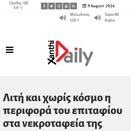
Ξάνθη, GR
9 August 2026
34
°C
Μελωδικός
Super88
105.7
Radio
Λιτή και χωρίς κόσμο η
περιφορά του επιταφίου
στα νεκροταφεία της