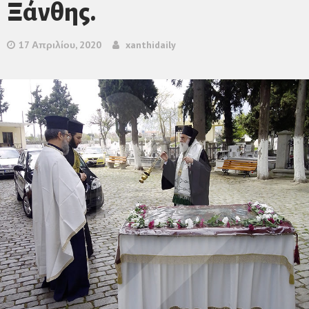
Ξάνθης.
17 Απριλίου, 2020
xanthidaily