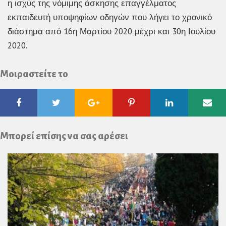
η ισχύς της νόμιμης άσκησης επαγγέλματος
εκπαιδευτή υποψηφίων οδηγών που λήγει το χρονικό
διάστημα από 16η Μαρτίου 2020 μέχρι και 30η Ιουλίου
2020.
Μοιραστείτε το
Facebook
Twitter
Google
Pinterest
Linkedin
Ema
Plus
Μπορεί επίσης να σας αρέσει