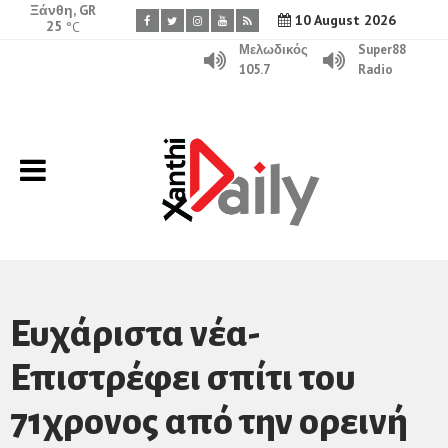
Ξάνθη, GR
10 August 2026
25
°C
Μελωδικός
Super88
105.7
Radio
Ευχάριστα νέα-
Επιστρέφει σπίτι του
71χρονος από την ορεινή