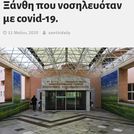
Ξάνθη που νοσηλευόταν
με covid-19.
11 Μαΐου, 2020
xanthidaily