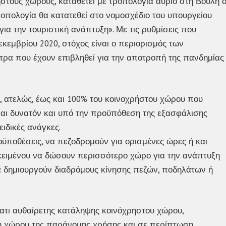
στους χώρους, καταθέτει με τροπολογία αύριο στη Βουλή 
οπολογία θα κατατεθεί στο νομοσχέδιο του υπουργείου
για την τουριστική ανάπτυξη». Με τις ρυθμίσεις που
εκεμβρίου 2020, στόχος είναι ο περιορισμός των
τρα που έχουν επιβληθεί για την αποτροπή της πανδημίας
ς, ατελώς, έως και 100% του κοινοχρήστου χώρου που
αι δυνατόν και υπό την προϋπόθεση της εξασφάλισης
ιδικές ανάγκες.
οϋποθέσεις, να πεζοδρομούν για ορισμένες ώρες ή και
κειμένου να δώσουν περισσότερο χώρο για την ανάπτυξη
α δημιουργούν διαδρόμους κίνησης πεζών, ποδηλάτων ή
τι αυθαίρετης κατάληψης κοινόχρηστου χώρου,
ου χώρου της παράνομης χρήσης και σε περίπτωση