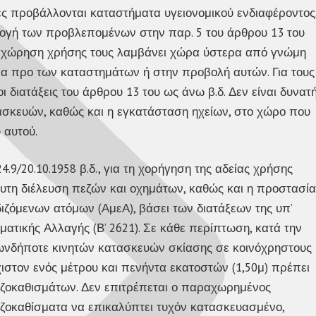
ίες προβάλλονται καταστήματα υγειονομικού ενδιαφέροντος
ογή των προβλεπομένων στην παρ. 5 του άρθρου 13 του
παραχώρηση χρήσης τους λαμβάνει χώρα ύστερα από γνώμη
μα προ των καταστημάτων ή στην προβολή αυτών. Για τους
διατάξεις του άρθρου 13 του ως άνω β.δ. Δεν είναι δυνατ
σκευών, καθώς και η εγκατάσταση ηχείων, στο χώρο που
 αυτού.
4.9/20.10.1958 β.δ., για τη χορήγηση της αδείας χρήσης
υτη διέλευση πεζών και οχημάτων, καθώς και η προστασία
ζόμενων ατόμων (ΑμεΑ), βάσει των διατάξεων της υπ’
ατικής Αλλαγής (Β’ 2621). Σε κάθε περίπτωση, κατά την
ωνδήποτε κινητών κατασκευών σκίασης σε κοινόχρηστους
ιστον ενός μέτρου και πενήντα εκατοστών (1,50μ) πρέπει
εζοκαθισμάτων. Δεν επιτρέπεται ο παραχωρημένος
οκαθίσματα να επικαλύπτει τυχόν κατασκευασμένο,