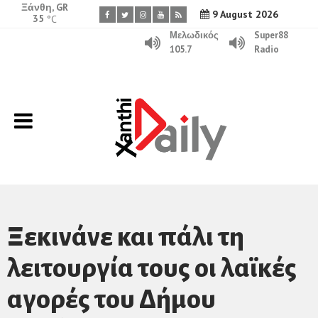
Ξάνθη, GR
9 August 2026
35
°C
Μελωδικός
Super88
105.7
Radio
Ξεκινάνε και πάλι τη
λειτουργία τους οι λαϊκές
αγορές του Δήμου