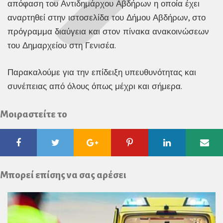
απόφαση του Αντιδημάρχου Αβδήρων η οποία έχει
αναρτηθεί στην ιστοσελίδα του Δήμου Αβδήρων, στο
πρόγραμμα διαύγεια και στον πίνακα ανακοινώσεων
του Δημαρχείου στη Γενισέα.
Παρακαλούμε για την επίδειξη υπευθυνότητας και
συνέπειας από όλους όπως μέχρι και σήμερα.
Μοιραστείτε το
Facebook
Twitter
Google
Pinterest
Linkedin
Ema
Plus
Μπορεί επίσης να σας αρέσει