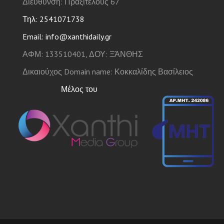
Διεύθυνση: Πραξιτέλους 67
Τηλ: 2541071738
Email: info@xanthidaily.gr
ΑΦΜ: 133510401, ΔΟΥ: ΞΆΝΘΗΣ
Δικαιούχος Domain name: Κοκκαλίδης Βασίλειος
Μέλος του