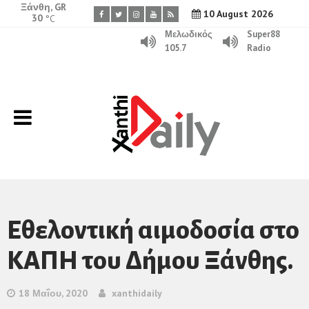
Ξάνθη, GR
10 August 2026
30
°C
Μελωδικός
Super88
105.7
Radio
Eθελοντική αιμοδοσία στο
ΚΑΠΗ του Δήμου Ξάνθης.
18 Μαΐου, 2020
xanthidaily