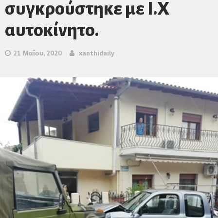
συγκρούστηκε με Ι.Χ
αυτοκίνητο.
21 Μαΐου, 2020
xanthidaily