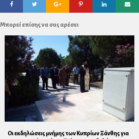
Facebook
Twitter
Google
Pinterest
Linkedin
Ema
Plus
Μπορεί επίσης να σας αρέσει
Οι εκδηλώσεις μνήμης των Κυπρίων Ξάνθης για