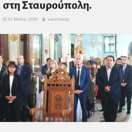
στη Σταυρούπολη.
31 Μαΐου, 2020
xanthidaily