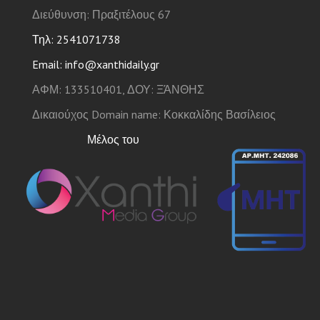
Διεύθυνση: Πραξιτέλους 67
Τηλ: 2541071738
Email: info@xanthidaily.gr
ΑΦΜ: 133510401, ΔΟΥ: ΞΆΝΘΗΣ
Δικαιούχος Domain name: Κοκκαλίδης Βασίλειος
Μέλος του