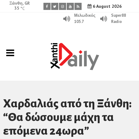
Ξάνθη, GR
6 August 2026
35
°C
Μελωδικός
Super88
105.7
Radio
Χαρδαλιάς από τη Ξάνθη:
“Θα δώσουμε μάχη τα
επόμενα 24ωρα”