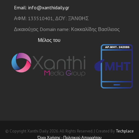
Email: info@xanthidaily.gr
ΑΦΜ: 133510401, ΔΟΥ: ΞΆΝΘΗΣ
Δικαιούχος Domain name: Κοκκαλίδης Βασίλειος
Μέλος του
© Copyright Xanthi Daily 2026. All Rights Reserved. | Created By
Techplace
Όροι Χρήσης - Πολιτικού Απορρήτου