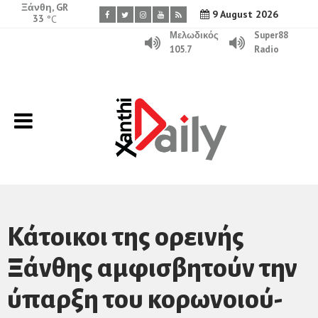
Ξάνθη, GR
9 August 2026
33
°C
Μελωδικός
Super88
105.7
Radio
Κάτοικοι της ορεινής
Ξάνθης αμφισβητούν την
ύπαρξη του κορωνοιού-