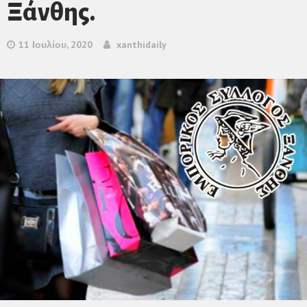
Ξάνθης.
11 Ιουλίου, 2020
xanthidaily