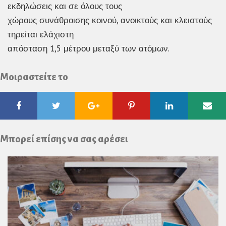
εκδηλώσεις και σε όλους τους
χώρους συνάθροισης κοινού, ανοικτούς και κλειστούς
τηρείται ελάχιστη
απόσταση 1,5 μέτρου μεταξύ των ατόμων.
Μοιραστείτε το
Facebook
Twitter
Google
Pinterest
Linkedin
Ema
Plus
Μπορεί επίσης να σας αρέσει