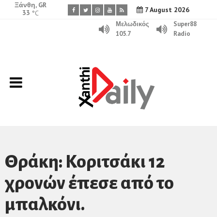
Ξάνθη, GR
7 August 2026
33
°C
Μελωδικός
Super88
105.7
Radio
Θράκη: Κοριτσάκι 12
χρονών έπεσε από το
μπαλκόνι.