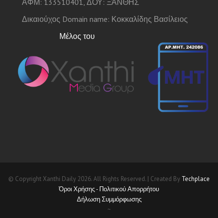
ΑΦΜ: 133510401, ΔΟΥ: ΞΆΝΘΗΣ
Δικαιούχος Domain name: Κοκκαλίδης Βασίλειος
Μέλος του
© Copyright Xanthi Daily 2026. All Rights Reserved. | Created By
Techplace
Όροι Χρήσης - Πολιτικού Απορρήτου
Δήλωση Συμμόρφωσης
~