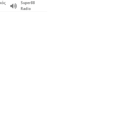
κός
Super88
Radio