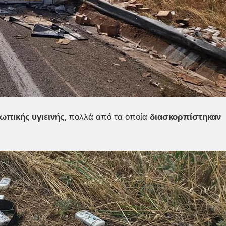
ωπικής υγιεινής
, πολλά από τα οποία
διασκορπίστηκαν