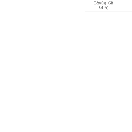
Ξάνθη, GR
34
°C