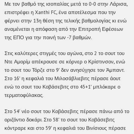
Με τον βαθμό της ισοπαλίας μετά το 0-0 στην Λάρισα,
επιστρέφει η Xanthi FC, ένα αποτέλεσμα που την
φέρνει στην 13η θέση της τελικής βαθμολογίας κι ενώ
αναμένεται η απόφαση από την Επιτροπή Εφέσεων
της ΕΠΟ για την ποινή των -7 βαθμών.
Στις καλύτερες στιγμές του αγώνα, στο 2 το σουτ του
Ντε Αμορίμ απέκρουσε σε κόρνερ ο Κρίστινσον, ενώ
το σουτ του Τόρζε στο 9′ δεν ανησύχησε τον Άμπαντ.
Στο 16′ η κεφαλιά του Μιλοσάβλιεβιτς πέρασε άουτ
ενώ το σουτ του Κοβάσεβιτς στο 45+1′ μπλόκαρε ο
τερματοφύλακας.
Στο 54′ νέο σουτ του Κοβάσεβιτς πέρασε πάνω από το
οριζόντιο δοκάρι. Στο 58′ το σουτ του Κοβάσεβιτς
κόντραρε και στο 59′ η κεφαλιά του Βινίσιους πέρασε