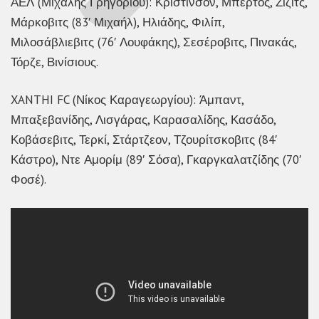
ΑΕΛ (Μιχάλης Γρηγορίου): Κρίστινσον, Μπέρτος, Ζίζιτς,
Μάρκοβιτς (83′ Μιχαήλ), Ηλιάδης, Φιλίπ,
Μιλοσάβλιεβιτς (76′ Λουφάκης), Σεσέροβιτς, Πινακάς,
Τόρζε, Βινίσιους.
XANTHI FC (Νίκος Καραγεωργίου): Άμπαντ,
Μπαξεβανίδης, Λισγάρας, Καρασαλίδης, Κασάδο,
Κοβάσεβιτς, Τερκί, Στάρτζεον, Τζουρίτσκοβιτς (84′
Κάστρο), Ντε Αμορίμ (89′ Σόσα), Γκαργκαλατζίδης (70′
Φοσέ).