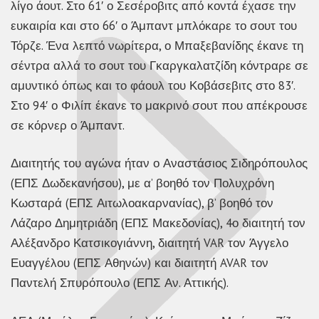
λίγο άουτ. Στο 61′ ο Σεσέροβιτς από κοντά έχασε την
ευκαιρία και στο 66′ ο Άμπαντ μπλόκαρε το σουτ του
Τόρζε. Ένα λεπτό νωρίτερα, ο Μπαξεβανίδης έκανε τη
σέντρα αλλά το σουτ του Γκαργκαλατζίδη κόντραρε σε
αμυντικό όπως και το φάουλ του Κοβάσεβιτς στο 83′.
Στο 94′ ο Φιλίπ έκανε το μακρινό σουτ που απέκρουσε
σε κόρνερ ο Άμπαντ.
Διαιτητής του αγώνα ήταν ο Αναστάσιος Σιδηρόπουλος
(ΕΠΣ Δωδεκανήσου), με α’ βοηθό τον Πολυχρόνη
Κωσταρά (ΕΠΣ Αιτωλοακαρνανίας), β’ βοηθό τον
Λάζαρο Δημητριάδη (ΕΠΣ Μακεδονίας), 4ο διαιτητή τον
Αλέξανδρο Κατσικογιάννη, διαιτητή VAR τον Άγγελο
Ευαγγέλου (ΕΠΣ Αθηνών) και διαιτητή AVAR τον
Παντελή Σπυρόπουλο (ΕΠΣ Αν. Αττικής).