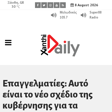
Ξάνθη, GR
8 August 2026
30
°C
Μελωδικός
Super88
105.7
Radio
Επαγγελματίες: Αυτό
είναι το νέο σχέδιο της
κυβέρνησης για τα