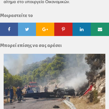
αίτημα στο υπουργείο Οικονομικών.
Μοιραστείτε το
Facebook
Twitter
Google
Pinterest
Linkedin
Ema
Plus
Μπορεί επίσης να σας αρέσει