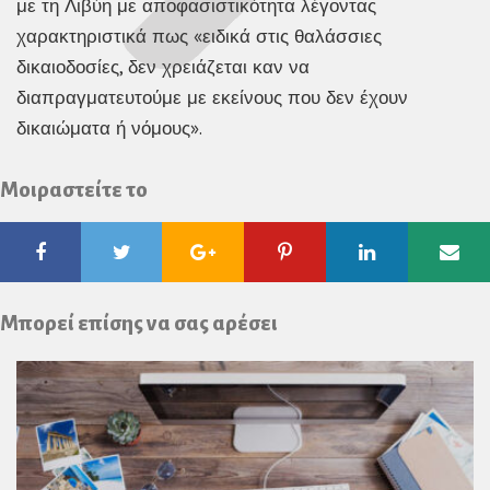
με τη Λιβύη με αποφασιστικότητα λέγοντας
χαρακτηριστικά πως «ειδικά στις θαλάσσιες
δικαιοδοσίες, δεν χρειάζεται καν να
διαπραγματευτούμε με εκείνους που δεν έχουν
δικαιώματα ή νόμους».
Μοιραστείτε το
Facebook
Twitter
Google
Pinterest
Linkedin
Ema
Plus
Μπορεί επίσης να σας αρέσει