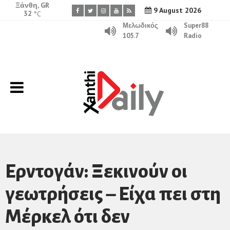
Ξάνθη, GR
9 August 2026
32
°C
Μελωδικός
Super88
105.7
Radio
Ερντογάν: Ξεκινούν οι
γεωτρήσεις – Είχα πει στη
Μέρκελ ότι δεν