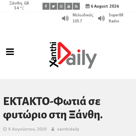
Ξάνθη, GR
6 August 2026
34
°C
Μελωδικός
Super88
105.7
Radio
EKTAKTO-Φωτιά σε
φυτώριο στη Ξάνθη.
8 Αυγούστου, 2020
xanthidaily