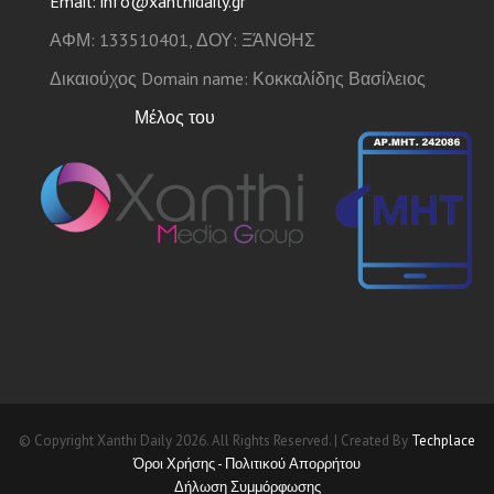
Email: info@xanthidaily.gr
ΑΦΜ: 133510401, ΔΟΥ: ΞΆΝΘΗΣ
Δικαιούχος Domain name: Κοκκαλίδης Βασίλειος
Μέλος του
© Copyright Xanthi Daily 2026. All Rights Reserved. | Created By
Techplace
Όροι Χρήσης - Πολιτικού Απορρήτου
Δήλωση Συμμόρφωσης