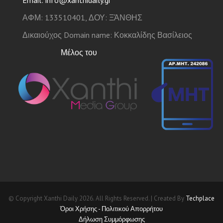
Email: info@xanthidaily.gr
ΑΦΜ: 133510401, ΔΟΥ: ΞΆΝΘΗΣ
Δικαιούχος Domain name: Κοκκαλίδης Βασίλειος
Μέλος του
© Copyright Xanthi Daily 2026. All Rights Reserved. | Created By
Techplace
Όροι Χρήσης - Πολιτικού Απορρήτου
Δήλωση Συμμόρφωσης