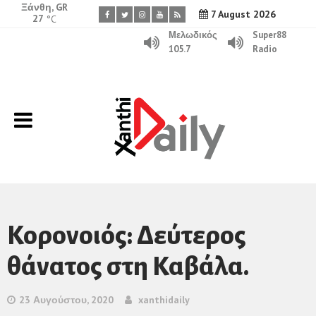
Ξάνθη, GR
7 August 2026
27
°C
Μελωδικός
Super88
105.7
Radio
Κορονοιός: Δεύτερος
θάνατος στη Καβάλα.
23 Αυγούστου, 2020
xanthidaily