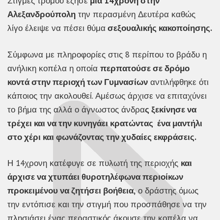
Στιγμές τρόμου έζησε
μια 14χρονη στην
Αλεξανδρούπολη
την περασμένη Δευτέρα καθώς
λίγο έλειψε να πέσει θύμα
σεξουαλικής κακοποίησης.
Σύμφωνα με πληροφορίες στις 8 περίπου το βράδυ η
ανήλικη κοπέλα η οποία
περπατούσε σε δρόμο
κοντά στην περιοχή των Γυμνασίων
αντιλήφθηκε ότι
κάποιος την ακολουθεί. Αμέσως άρχισε να επιταχύνει
το βήμα της αλλά ο άγνωστος άνδρα
ς ξεκίνησε να
τρέχει και να την κυνηγάει κρατώντας ένα μαντήλι
στο χέρι και φωνάζοντας την χυδαίες εκφράσεις.
Η 14χρονη κατέφυγε σε πυλωτή της περιοχής
και
άρχισε να χτυπάει θυροτηλέφωνα περιοίκων
προκειμένου να ζητήσει βοήθεια,
ο δράστης όμως
την εντόπισε και την στιγμή που προσπάθησε να την
πλησιάσει ένας περαστικός άκουσε την κοπέλα να