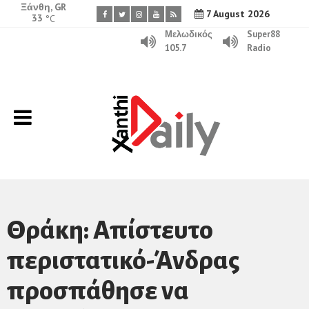
Ξάνθη, GR
7 August 2026
33
°C
Μελωδικός
Super88
105.7
Radio
Θράκη: Απίστευτο
περιστατικό-Άνδρας
προσπάθησε να