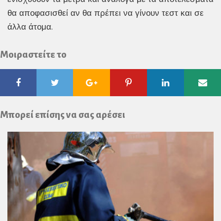
θα αποφασισθεί αν θα πρέπει να γίνουν τεστ και σε
άλλα άτομα.
Μοιραστείτε το
Facebook
Twitter
Google
Pinterest
Linkedin
Ema
Plus
Μπορεί επίσης να σας αρέσει