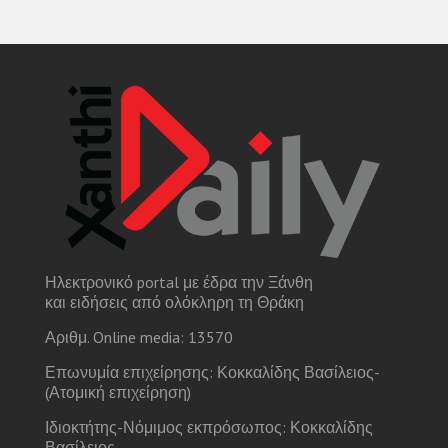
Ηλεκτρονικό portal με έδρα την Ξάνθη
και ειδήσεις από ολόκληρη τη Θράκη
Αριθμ. Online media: 13570
Επωνυμία επιχείρησης: Κοκκαλίδης Βασίλειος-
(Ατομική επιχείρηση)
Ιδιοκτήτης-Νόμιμος εκπρόσωπος: Κοκκαλίδης
Βασίλειος