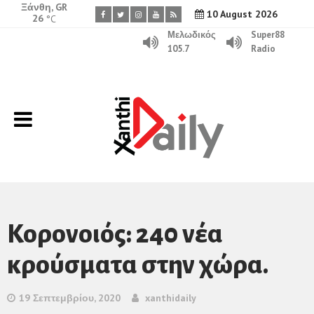
Ξάνθη, GR
10 August 2026
26
°C
Μελωδικός
Super88
105.7
Radio
Κορονοιός: 240 νέα
κρούσματα στην χώρα.
19 Σεπτεμβρίου, 2020
xanthidaily