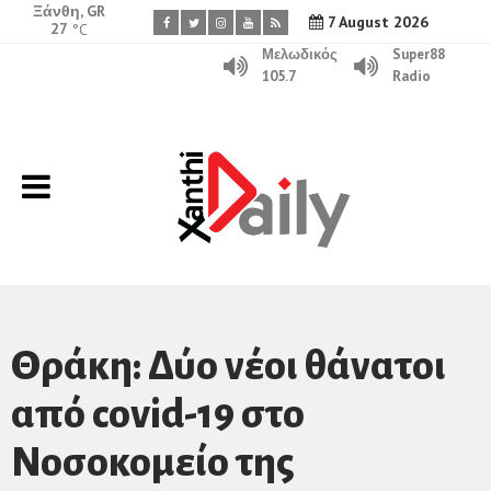
Ξάνθη, GR
7 August 2026
27
°C
Μελωδικός
Super88
105.7
Radio
Θράκη: Δύο νέοι θάνατοι
από covid-19 στο
Νοσοκομείο της