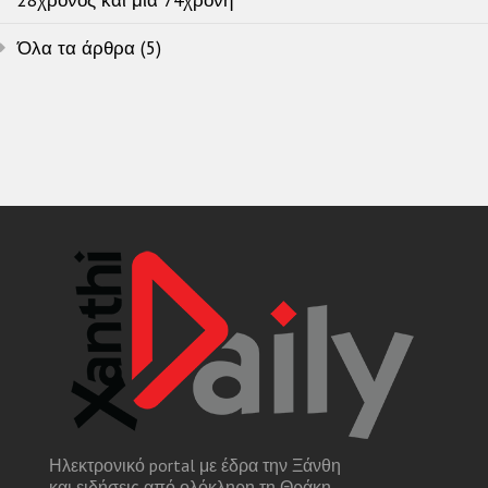
28χρονος και μία 74χρονη
Όλα τα άρθρα (5)
Ηλεκτρονικό portal με έδρα την Ξάνθη
και ειδήσεις από ολόκληρη τη Θράκη