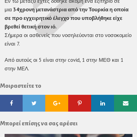
Εν τω μεταξύ εχτές δόθηκε ακόμη ένα εξιτήριο σε
μια
34χρονη μετανάστρια από την Τουρκία η οποία
σε προ εγχειρητικό έλεγχο που υποβλήθηκε είχε
βρεθεί θετική στον ιό.
Σήμερα οι ασθενείς που νοσηλεύονται στο νοσοκομείο
είναι 7.
Από αυτούς οι 5 είναι στην covid, 1 στην ΜΕΘ και 1
στην ΜΕΛ.
Μοιραστείτε το
Facebook
Twitter
Google
Pinterest
Linkedin
Ema
Plus
Μπορεί επίσης να σας αρέσει