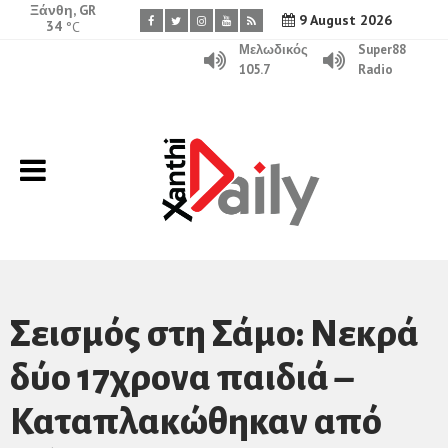
Ξάνθη, GR
9 August 2026
34
°C
Μελωδικός
Super88
105.7
Radio
Σεισμός στη Σάμο: Νεκρά
δύο 17χρονα παιδιά –
Καταπλακώθηκαν από