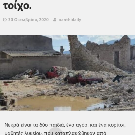
τοίχο.
30 Οκτωβρίου, 2020
xanthidaily
Νεκρά είναι τα δύο παιδιά, ένα αγόρι και ένα κορίτσι,
μαθητές λυκείου, που καταπλακώθηκαν από