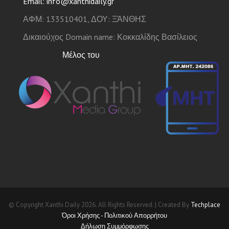
Email: info@xanthidaily.gr
ΑΦΜ: 133510401, ΔΟΥ: ΞΆΝΘΗΣ
Δικαιούχος Domain name: Κοκκαλίδης Βασίλειος
Μέλος του
© Copyright Xanthi Daily 2026. All Rights Reserved. | Created By
Techplace
Όροι Χρήσης - Πολιτικού Απορρήτου
Δήλωση Συμμόρφωσης