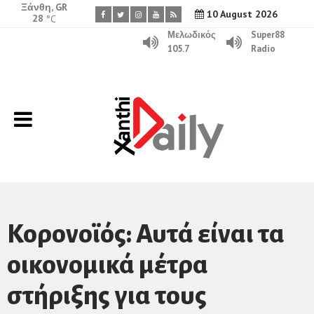
Ξάνθη, GR
10 August 2026
28
°C
Μελωδικός
Super88
105.7
Radio
Κορονοϊός: Αυτά είναι τα
οικονομικά μέτρα
στήριξης για τους