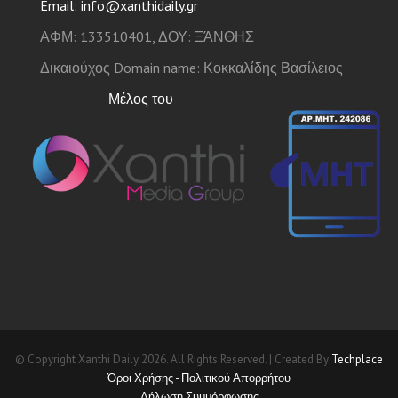
Email: info@xanthidaily.gr
ΑΦΜ: 133510401, ΔΟΥ: ΞΆΝΘΗΣ
Δικαιούχος Domain name: Κοκκαλίδης Βασίλειος
Μέλος του
© Copyright Xanthi Daily 2026. All Rights Reserved. | Created By
Techplace
Όροι Χρήσης - Πολιτικού Απορρήτου
Δήλωση Συμμόρφωσης