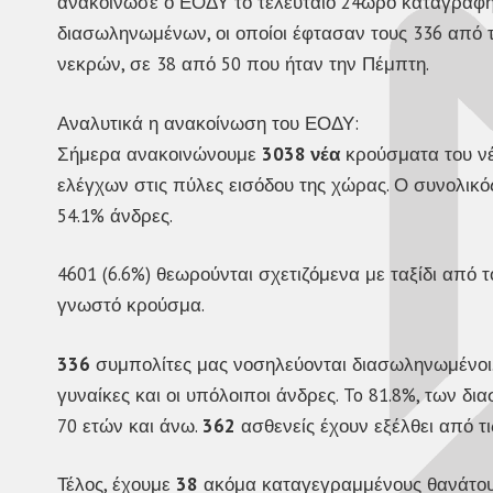
ανακοίνωσε ο ΕΟΔΥ το τελευταίο 24ωρο καταγράφη
διασωληνωμένων, οι οποίοι έφτασαν τους 336 από τ
νεκρών, σε 38 από 50 που ήταν την Πέμπτη.
Αναλυτικά η ανακοίνωση του ΕΟΔΥ:
Σήμερα ανακοινώνουμε
3038 νέα
κρούσματα του νέ
ελέγχων στις πύλες εισόδου της χώρας. Ο συνολικ
54.1% άνδρες.
4601 (6.6%) θεωρούνται σχετιζόμενα με ταξίδι από τ
γνωστό κρούσμα.
336
συμπολίτες μας νοσηλεύονται διασωληνωμένοι. Η 
γυναίκες και οι υπόλοιποι άνδρες. To 81.8%, των δ
70 ετών και άνω.
362
ασθενείς έχουν εξέλθει από τ
Τέλος, έχουμε
38
ακόμα καταγεγραμμένους θανάτου