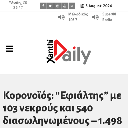
Ξάνθη, GR
8 August 2026
25
°C
Μελωδικός
Super88
105.7
Radio
Κορονοϊός: “Εφιάλτης” με
103 νεκρούς και 540
διασωληνωμένους – 1.498