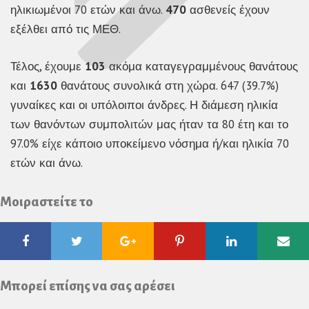
ηλικιωμένοι 70 ετών και άνω.
470
ασθενείς έχουν
εξέλθει από τις ΜΕΘ.
Τέλος, έχουμε
103
ακόμα καταγεγραμμένους θανάτους
και
1630
θανάτους συνολικά στη χώρα. 647 (39.7%)
γυναίκες και οι υπόλοιποι άνδρες. Η διάμεση ηλικία
των θανόντων συμπολιτών μας ήταν τα 80 έτη και το
97.0% είχε κάποιο υποκείμενο νόσημα ή/και ηλικία 70
ετών και άνω.
Μοιραστείτε το
Facebook
Twitter
Google
Pinterest
Linkedin
Ema
Plus
Μπορεί επίσης να σας αρέσει