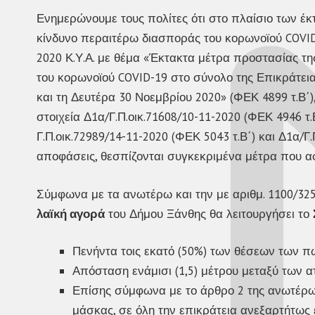
Ενημερώνουμε τους πολίτες ότι στο πλαίσιο των έ
κίνδυνο περαιτέρω διασποράς του κορωνοϊού COVID-
2020 Κ.Υ.Α. με θέμα «Έκτακτα μέτρα προστασίας τη
του κορωνοϊού COVID-19 στο σύνολο της Επικράτεια
και τη Δευτέρα 30 Νοεμβρίου 2020» (ΦΕΚ 4899 τ.Β΄
στοιχεία Δ1α/Γ.Π.οικ.71608/10-11-2020 (ΦΕΚ 4946 τ.Β
Γ.Π.οικ.72989/14-11-2020 (ΦΕΚ 5043 τ.Β΄) και Δ1α/Γ
αποφάσεις, θεσπίζονται συγκεκριμένα μέτρα που α
Σύμφωνα με τα ανωτέρω και την με αριθμ. 1100/3
λαϊκή αγορά
του Δήμου Ξάνθης θα λειτουργήσει το
Πενήντα τοις εκατό (50%) των θέσεων των π
Απόσταση ενάμισι (1,5) μέτρου μεταξύ των α
Επίσης σύμφωνα με το άρθρο 2 της ανωτέρω 
μάσκας, σε όλη την επικράτεια ανεξαρτήτως 