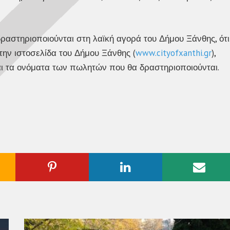
αστηριοποιούνται στη λαϊκή αγορά του Δήμου Ξάνθης, ότι
στην ιστοσελίδα του Δήμου Ξάνθης (
www.cityofxanthi.gr
),
αι τα ονόματα των πωλητών που θα δραστηριοποιούνται.
ogle
Pinterest
Linkedin
Emai
us