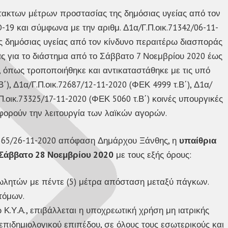
κτακτων μέτρων προστασίας της δημόσιας υγείας από τον
19 και σύμφωνα με την αριθμ. Δ1α/Γ.Π.οικ.71342/06-11-
ς δημόσιας υγείας από τον κίνδυνο περαιτέρω διασποράς
ς για το διάστημα από το Σάββατο 7 Νοεμβρίου 2020 έως
), όπως τροποποιήθηκε και αντικαταστάθηκε με τις υπό
΄), Δ1α/Γ.Π.οικ.72687/12-11-2020 (ΦΕΚ 4999 τ.Β΄), Δ1α/
.Π.οικ.73325/17-11-2020 (ΦΕΚ 5060 τ.Β΄) κοινές υπουργικές
φορούν την λειτουργία των λαϊκών αγορών.
2565/26-11-2020 απόφαση Δημάρχου Ξάνθης, η
υπαίθρια
Σάββατο 28 Νοεμβρίου 2020
με τους εξής όρους:
ωλητών με πέντε (5) μέτρα απόσταση μεταξύ πάγκων.
τόμων.
Κ.Υ.Α., επιβάλλεται η υποχρεωτική χρήση μη ιατρικής
επιδημιολογικού επιπέδου, σε όλους τους εσωτερικούς και