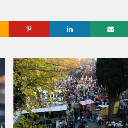
ogle
Pinterest
Linkedin
Emai
us