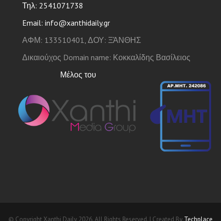
Τηλ: 2541071738
Email: info@xanthidaily.gr
ΑΦΜ: 133510401, ΔΟΥ: ΞΆΝΘΗΣ
Δικαιούχος Domain name: Κοκκαλίδης Βασίλειος
Μέλος του
© Copyright Xanthi Daily 2026. All Rights Reserved. | Created By
Techplace