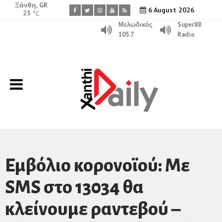
Ξάνθη, GR
6 August 2026
23
°C
Μελωδικός
Super88
105.7
Radio
Εμβόλιο κορονοϊού: Με
SMS στο 13034 θα
κλείνουμε ραντεβού –