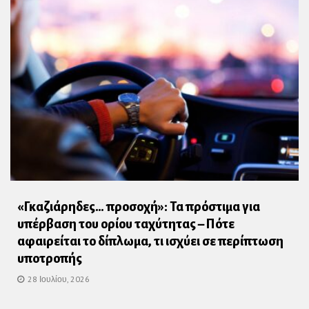
«Γκαζιάρηδες… προσοχή»: Τα πρόστιμα για
υπέρβαση του ορίου ταχύτητας – Πότε
αφαιρείται το δίπλωμα, τι ισχύει σε περίπτωση
υποτροπής
28 Ιουλίου, 2026