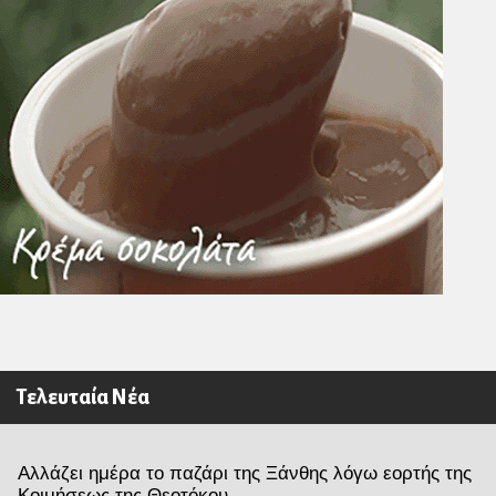
Τελευταία Νέα
Αλλάζει ημέρα το παζάρι της Ξάνθης λόγω εορτής της
Κοιμήσεως της Θεοτόκου