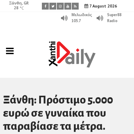
Ξάνθη, GR
7 August 2026
28
°C
Μελωδικός
Super88
105.7
Radio
Ξάνθη: Πρόστιμο 5.000
ευρώ σε γυναίκα που
παραβίασε τα μέτρα.