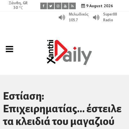
Ξάνθη, GR
9 August 2026
30
°C
Μελωδικός
Super88
105.7
Radio
Eστίαση:
Επιχειρηματίας… έστειλε
τα κλειδιά του μαγαζιού