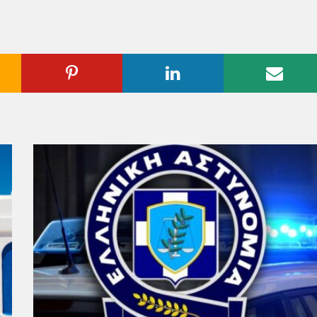
ogle
Pinterest
Linkedin
Emai
us