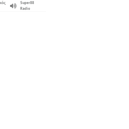
κός
Super88
Radio