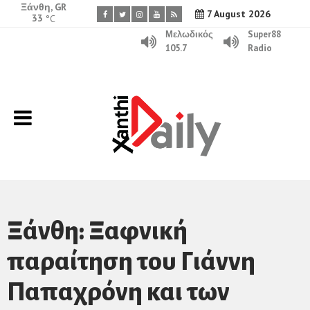
Ξάνθη, GR
7 August 2026
33
°C
Μελωδικός
Super88
105.7
Radio
Ξάνθη: Ξαφνική
παραίτηση του Γιάννη
Παπαχρόνη και των