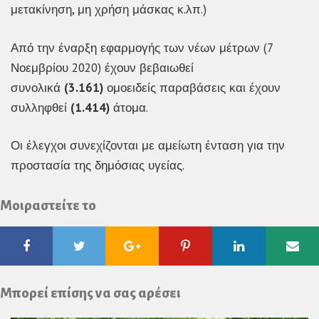
μετακίνηση, μη χρήση μάσκας κ.λπ.)
Από την έναρξη εφαρμογής των νέων μέτρων (7
Νοεμβρίου 2020) έχουν βεβαιωθεί
συνολικά
(3.161)
ομοειδείς παραβάσεις και έχουν
συλληφθεί
(1.414)
άτομα.
Οι έλεγχοι συνεχίζονται με αμείωτη ένταση για την
προστασία της δημόσιας υγείας.
Μοιραστείτε το
Facebook
Twitter
Google
Pinterest
Linkedin
Ema
Plus
Μπορεί επίσης να σας αρέσει