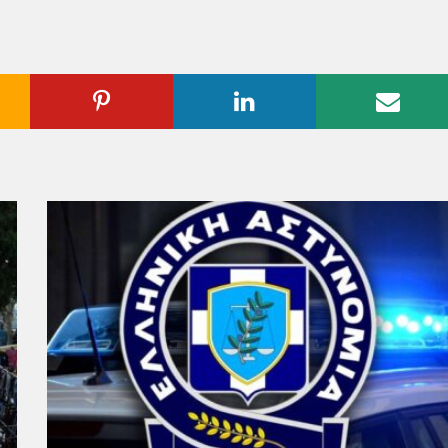
ogle
Pinterest
Linkedin
Emai
us