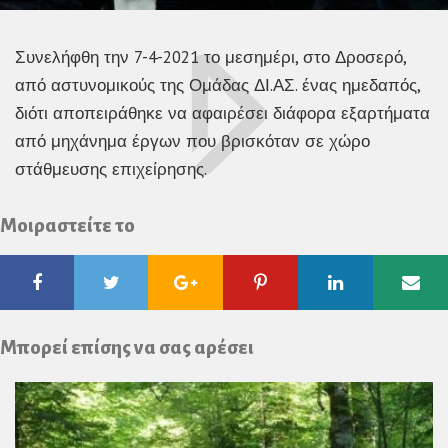
Συνελήφθη την 7-4-2021 το μεσημέρι, στο Δροσερό,
από αστυνομικούς της Ομάδας ΔΙ.ΑΣ. ένας ημεδαπός,
διότι αποπειράθηκε να αφαιρέσει διάφορα εξαρτήματα
από μηχάνημα έργων που βρισκόταν σε χώρο
στάθμευσης επιχείρησης.
Μοιραστείτε το
Facebook
Twitter
Google
Pinterest
Linkedin
Ema
Plus
Μπορεί επίσης να σας αρέσει