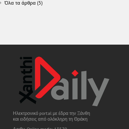
Όλα τα άρθρα (5)
Ηλεκτρονικό portal με έδρα την Ξάνθη
και ειδήσεις από ολόκληρη τη Θράκη