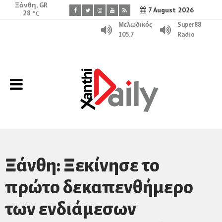
Ξάνθη, GR
7 August 2026
28
°C
Μελωδικός
Super88
105.7
Radio
Ξάνθη: Ξεκίνησε το
πρώτο δεκαπενθήμερο
των ενδιάμεσων