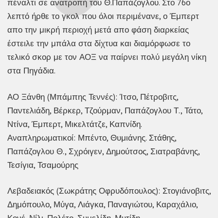
πέναλτι σε ανατροπή του Θ.Παπάζογλου. Στο 76ο
λεπτό ήρθε το γκολ που όλοι περιμένανε, ο Έμπερτ
απο την μικρή περιοχή μετά απο φάση διαρκείας
έστειλε την μπάλα στα δίχτυα και διαμόρφωσε το
τελικό σκορ με τον ΑΟΞ να παίρνει πολύ μεγάλη νίκη
στα Πηγάδια.
ΑΟ Ξάνθη (Μπάμπης Τεννές): Ίτσο, Πέτροβιτς,
Παντελιάδη, Βέρκερ, Τζούρμαν, Παπάζογλου Τ., Τάτο,
Ντίνα, Έμπερτ, Μικελτάτζε, Καπνίδη.
Αναπληρωματικοί: Μπέντο, Θυμιάνης. Στάθης,
Παπάζογλου Θ., Σχρόιγεν, Δημούτσος, Σιατραβάνης,
Τεσίγια, Τσαμούρης
Λεβαδειακός (Σωκράτης Οφρυδόπουλος): Στογιάνοβιτς,
Δημόπουλο, Μύγα, Λιάγκα, Παναγιώτου, Καραχάλιο,