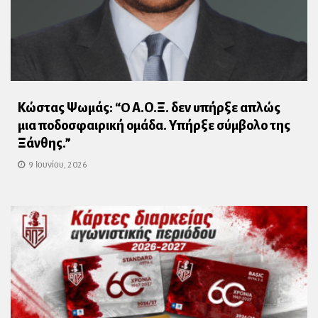
Κώστας Ψωμάς: “O Α.Ο.Ξ. δεν υπήρξε απλώς
μια ποδοσφαιρική ομάδα. Υπήρξε σύμβολο της
Ξάνθης.”
9 Ιουνίου, 2026