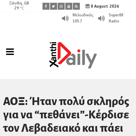
Ξάνθη, GR
8 August 2026
29
°C
Μελωδικός
Super88
105.7
Radio
ΑΟΞ: Ήταν πολύ σκληρός
για να “πεθάνει”-Κέρδισε
τον Λεβαδειακό και πάει