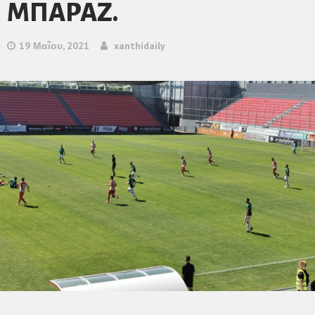
ΜΠΑΡΑΖ.
19 Μαΐου, 2021
xanthidaily