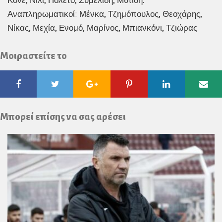
Κονέ, Νίλι, Πολέτο, Συμελίδη, Μυτίδη.
Αναπληρωματικοί: Μένκα, Τζημόπουλος, Θεοχάρης,
Νίκας, Μεχία, Ενομό, Μαρίνος, Μπιανκόνι, Τζιώρας
Μοιραστείτε το
Facebook
Twitter
Google
Pinterest
Linkedin
Ema
Plus
Μπορεί επίσης να σας αρέσει