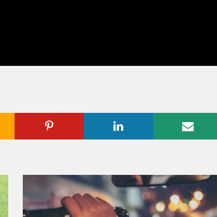
ogle
Pinterest
Linkedin
Emai
us